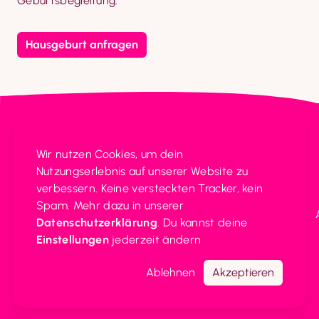
Geburtsbegleitung.
Hausgeburt anfragen
Vulvarium
Wir nutzen Cookies, um dein 
Geburtshaus Ulm
Heimstraße 19 
Nutzungserlebnis auf unserer Website zu 
Inh. Annkathrin Rinke
89073 Ulm
verbessern. Keine versteckten Tracker, kein 
Spam. Mehr dazu in unserer 
Impressum
Datenschutz
Beschwerde
Cookie
Datenschutzerklärung
. Du kannst deine 
Einstellungen
Einstellungen
 jederzeit ändern
Ablehnen
Akzeptieren