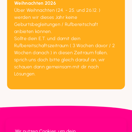
Weihnachten 2026
Über Weihnachten (24. - 25. und 26.12. ) 
werden wir dieses Jahr keine 
Geburtsbegleitungen / Rufbereitschaft 
anbieten können.

Sollte dein E.T. und damit dein 
Rufbereitschaftszeitraum ( 3 Wochen davor / 2 
Wochen danach ) in diesen Zeitraum fallen,

sprich uns doch bitte gleich darauf an, wir 
schauen dann gemeinsam mit dir nach 
Lösungen.
Vulvarium
Wir nutzen Cookies, um dein 