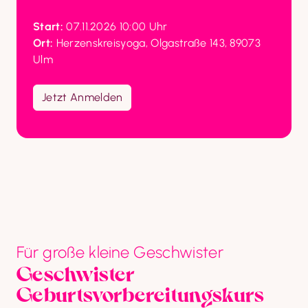
Start:
Ort:
 Herzenskreisyoga, Olgastraße 143, 89073 
Ulm

Jetzt Anmelden
Für große kleine Geschwister
Geschwister 
Geburtsvorbereitungskurs