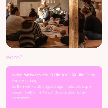
Wann?
Jeden 
Mittwoch
 von 
10 Uhr bis 11:30 Uhr
. Ohne 
Voranmeldung.

Sollten wir kurzfristig absagen müssen, bspw. 
wegen Geburt, erfährst du das über unser 
Instagram.