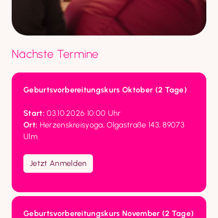
Nächste Termine
Geburtsvorbereitungskurs Oktober (2 Tage)
Start:
Ort:
 Herzenskreisyoga, Olgastraße 143, 89073 
Ulm

Jetzt Anmelden
Geburtsvorbereitungskurs November (2 Tage)