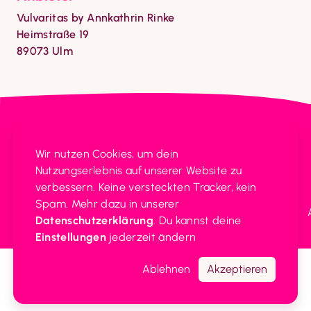
Vulvaritas by Annkathrin Rinke

Heimstraße 19

89073 Ulm
Vulvarium
Wir nutzen Cookies, um dein 
Geburtshaus Ulm
Heimstraße 19 
Nutzungserlebnis auf unserer Website zu 
Inh. Annkathrin Rinke
89073 Ulm
verbessern. Keine versteckten Tracker, kein 
Spam. Mehr dazu in unserer 
Impressum
Datenschutz
Beschwerde
Cookie
Datenschutzerklärung
. Du kannst deine 
Einstellungen
Einstellungen
 jederzeit ändern
Ablehnen
Akzeptieren
149€ / Nacht
Anfragen
frei