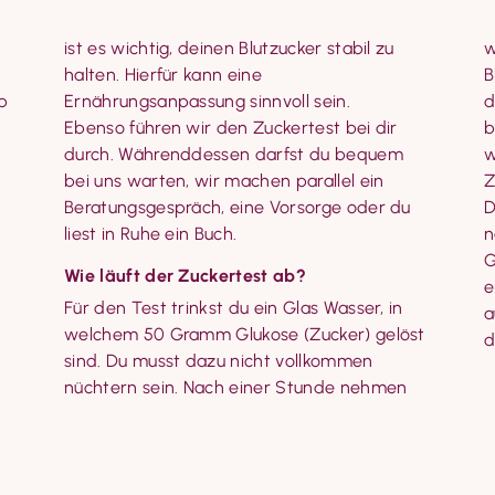
w
B
b 


d
b
w
Z
D
liest in Ruhe ein Buch.
n
G
Wie läuft der Zuckertest ab?
e
Für den Test trinkst du ein Glas Wasser, in 
a
welchem 50 Gramm Glukose (Zucker) gelöst 
d
sind. Du musst dazu nicht vollkommen 
nüchtern sein. Nach einer Stunde nehmen 