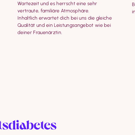
B
i
 
 
deiner Frauenärztin.
sdiabetes