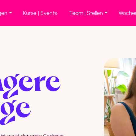
gen
Kurse | Events
Team | Stellen
Wochen
gere
rge
ist meist der erste Gedanke: 