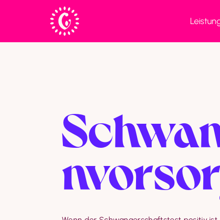
Leistun
Schwan
n­vorso
Wenn der Schwangerschaftstest positiv ist, 