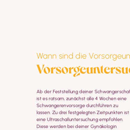
Wann sind die Vorsorgeu
Vorsorgeunters
Ab der Feststellung deiner Schwangerschaf
regelrechtem Verlauf auch in unserem
ist es ratsam, zunächst alle 4 Wochen eine 
Geburtshaus wahrnehmen. Dein Vorteil: Wir 
Schwangerenvorsorge durchführen zu 
nehmen uns für jede Vorsorge rund eine 
lassen. Zu drei festgelegten Zeitpunkten ist 
Stunde Zeit, so dass ausreichend Raum ist, 
eine Ultraschalluntersuchung empfohlen. 
alle Fragen und Beschwerden in Ruhe zu 
Diese werden bei deiner Gynäkologin 
besprechen. Zudem hast du bei uns kaum 