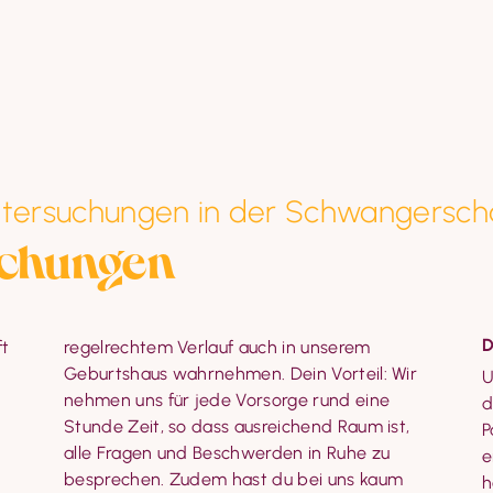
ntersuchungen in der Schwangersch
uchungen
D
t 
 
U
d
P
e
h