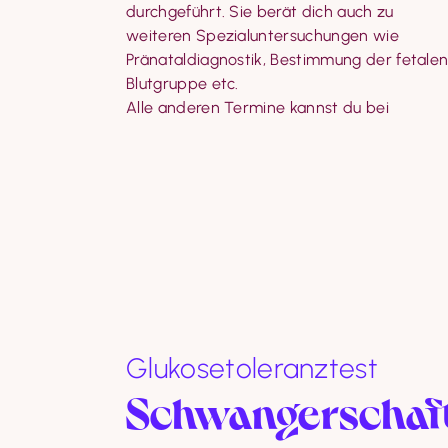
durchgeführt. Sie berät dich auch zu 
Wartezeit und es herrscht eine sehr 
weiteren Spezialuntersuchungen wie 
vertraute, familiäre Atmosphäre.

Pränataldiagnostik, Bestimmung der fetalen
Inhaltlich erwartet dich bei uns die gleiche
Blutgruppe etc.

Qualität und ein Leistungsangebot wie bei 
Alle anderen Termine kannst du bei 
Glukosetoleranztest
Schwangerschaft