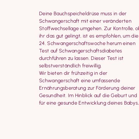
Deine Bauchspeicheldrüse muss in der 
ist es wichtig, deinen Blutzucker stabil zu 
Schwangerschaft mit einer veränderten 
halten. Hierfür kann eine 
Stoffwechsellage umgehen. Zur Kontrolle, o
Ernährungsanpassung sinnvoll sein.
ihr das gut gelingt, ist es empfohlen, um die 
Ebenso führen wir den Zuckertest bei dir 
24. Schwangerschaftswoche herum einen 
durch. Währenddessen darfst du bequem 
Test auf Schwangerschaftsdiabetes 
bei uns warten, wir machen parallel ein 
durchführen zu lassen. Dieser Test ist 
Beratungsgespräch, eine Vorsorge oder du 
selbstverständlich freiwillig.

Wir bieten dir frühzeitig in der 
Schwangerschaft eine umfassende 
Ernährungsberatung zur Förderung deiner 
Gesundheit. Im Hinblick auf die Geburt und 
für eine gesunde Entwicklung deines Babys, 