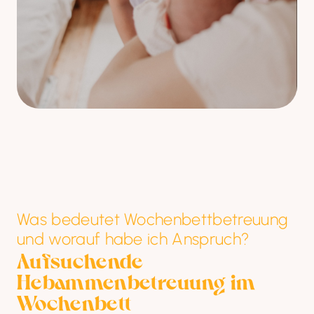
Was bedeutet Wochenbettbetreuung
und worauf habe ich Anspruch?
Aufsuchende 
Hebammenbetreuung im 
Wochenbett